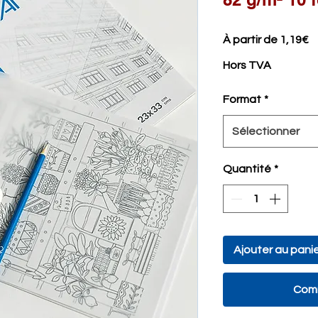
Pr
À partir de
1,19€
p
Hors TVA
Format
*
Sélectionner
Quantité
*
Ajouter au pani
Comm