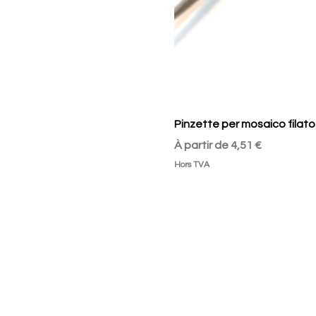
Pinzette per mosaico filato
Prix promotionnel
À partir de
4,51 €
Hors TVA