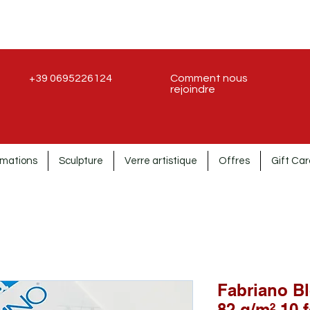
+39 0695226124
Comment nous
rejoindre
rmations
Sculpture
Verre artistique
Offres
Gift Car
Fabriano Bl
82 g/m² 10 f