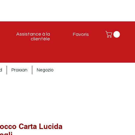
Assistance à la
Favoris
clientèle
d
Proxxon
Negozio
occo Carta Lucida
ogli