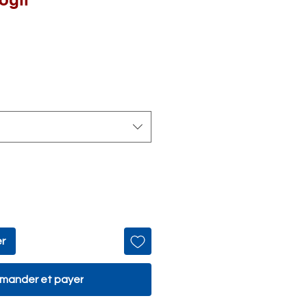
ix
romotionnel
er
ander et payer