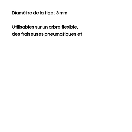
Diamètre de la tige : 3 mm
Utilisables sur un arbre flexible,
des fraiseuses pneumatiques et
électriques à col droit.
Pointe diamantée pour le travail
de la pierre
Articles similaires