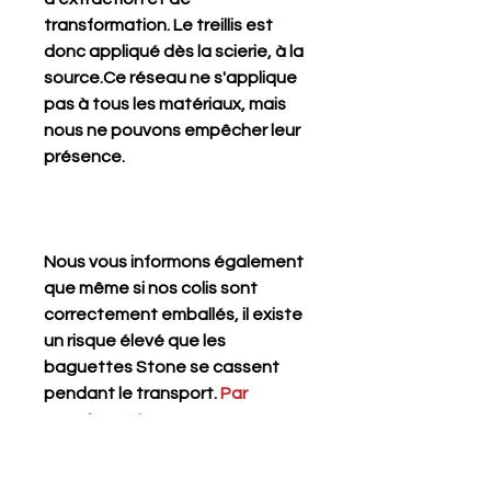
transformation. Le treillis est
donc appliqué dès la scierie, à la
source.Ce réseau ne s'applique
pas à tous les matériaux, mais
nous ne pouvons empêcher leur
présence.
Nous vous informons également
que même si nos colis sont
correctement emballés, il existe
un risque élevé que les
baguettes Stone se cassent
pendant le transport.
Par
conséquent, nous
recommandons de les acheter si
vous comptez les utiliser entiers