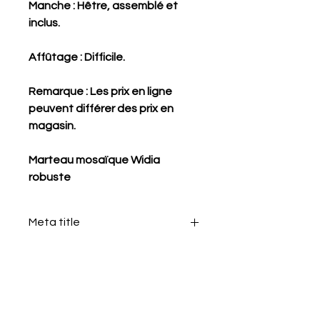
Manche : Hêtre, assemblé et
inclus.
Affûtage : Difficile.
Remarque : Les prix en ligne
peuvent différer des prix en
magasin.
Marteau mosaïque Widia
robuste
Meta title
mosaico attrezzatura
Meta Keyword
Marteau pour Mosaïque, Marteline
Meta Description
pour Mosaïque, tagliare il Mosaïque