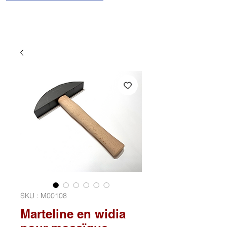
SKU : M00108
Marteline en widia