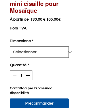
mini cisaille pour
Mosaïque
Prix
Prix
À partir de
 180,00 € 
165,00€
original
promotionnel
Hors TVA
Dimensione
*
Quantité
*
Contattaci per la prossima
disponibilità
Précommander