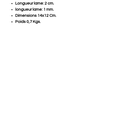
Longueur lame: 2 cm.
longueur lame: 1 mm.
Dimensions 14x12 Cm.
Poids 0,7 Kgs.
mini cisaille pour Mosaïque
eavecomica
Articles similaires