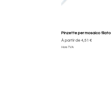
Pinzette per mosaico filato
Prix promotionnel
À partir de
4,51 €
Hors TVA