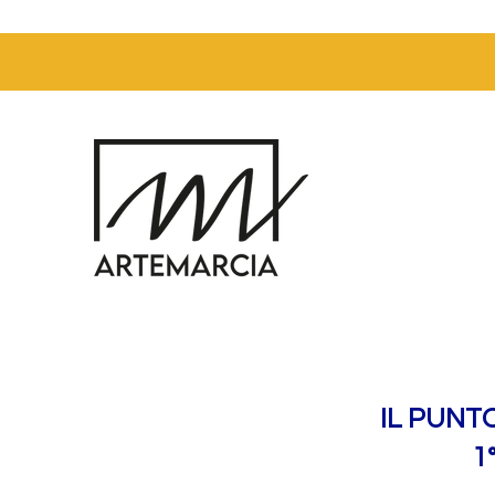
IL PUNT
1