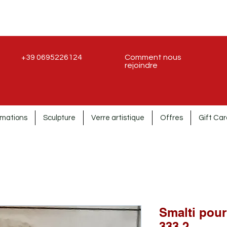
+39 0695226124
Comment nous
rejoindre
rmations
Sculpture
Verre artistique
Offres
Gift Car
Smalti pour
333.2