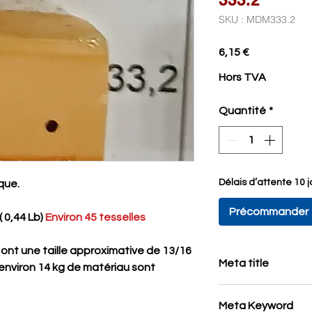
SKU : MDM333.2
Prix
6,15 €
Hors TVA
Quantité
*
Délais d’attente 10 
que.
Précommander
( 0,44 Lb)
Environ 45 tesselles
 ont une taille approximative de 13/16
Meta title
, environ 14 kg de matériau sont
Tesselles pour Mosa
Meta Keyword