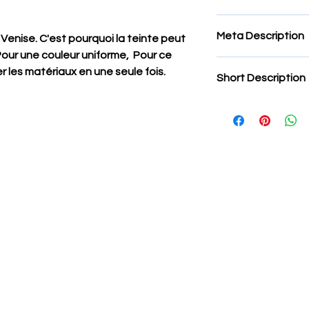
Tesselles smalti impou
Meta Description
pour mosaïque Mélan
à Venise. C'est pourquoi la teinte peut
mosaïque murano,Tes
 Pour une couleur uniforme, Pour ce
Tesselles smalti impou
verre di murano,ven
er les matériaux en une seule fois.
Short Description
pour mosaïque Mélan
mosaïque murano,Tes
Smalti pour mosaïqu
verre di murano,ven