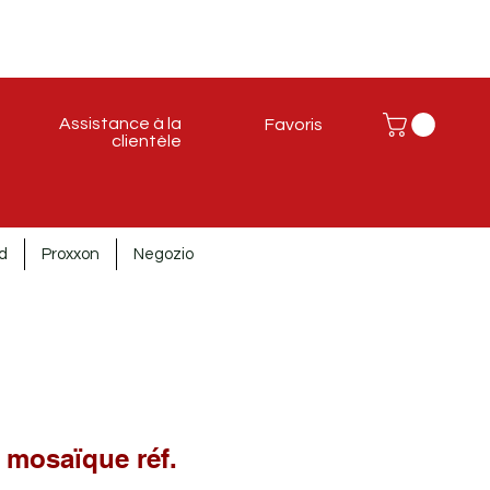
Assistance à la
Favoris
clientèle
d
Proxxon
Negozio
 mosaïque réf.