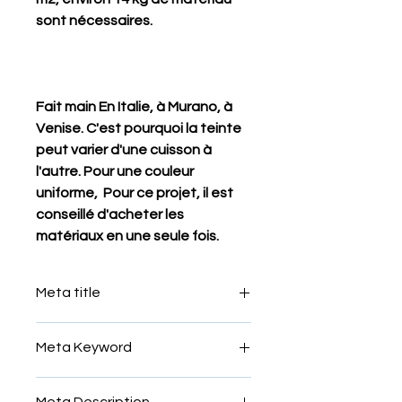
sont nécessaires.
Fait main En Italie, à Murano, à
Venise. C'est pourquoi la teinte
peut varier d'une cuisson à
l'autre. Pour une couleur
uniforme, Pour ce projet, il est
conseillé d'acheter les
matériaux en une seule fois.
Meta title
Мозаїка своїми руками
Meta Keyword
Tesselles smalti impouriali, smalti fini,