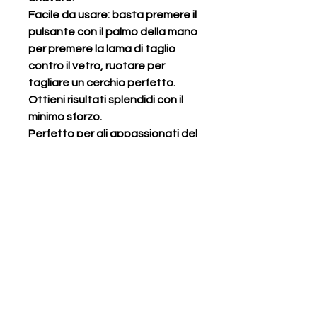
Facile da usare: basta premere il
pulsante con il palmo della mano
per premere la lama di taglio
contro il vetro, ruotare per
tagliare un cerchio perfetto.
Ottieni risultati splendidi con il
minimo sforzo.
Perfetto per gli appassionati del
fai-da-te e persone che amano
l'arte del vetro colorato o del
mosaico. Questo strumento non
solo offre precisione e
leggerezza.
Articles similaires