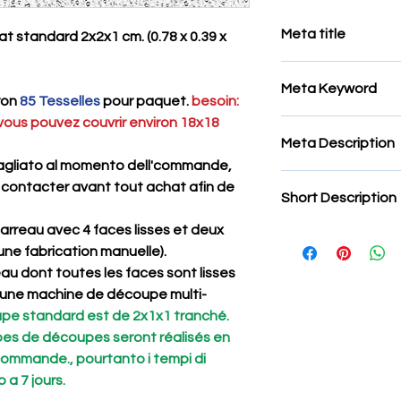
Meta title
t standard 2x2x1 cm. (0.78 x 0.39 x
Tesselles pour Mosaï
Meta Keyword
iron
85 Tesselles
pour paquet.
besoin:
 vous pouvez couvrir environ 18x18
Tesselles pour Mosaï
Meta Description
pietra,Tesselles in 
Mosaïque,Mosaïque p
agliato al momento dell'commande,
Mosaïque noir Belg
Mosaïque,Mosaïque
 contacter avant tout achat afin de
Short Description
, ,artistico Marmo Tes
spilimbergo,mosaici 
pavimenti
Vente online,Tessel
carreau avec 4 faces lisses et deux
Tessere in pietra na
Tesselles pour Mosa
'une fabrication manuelle).
dimensioni possono e
Mosaïque,Tesselles p
La superficie delle t
eau dont toutes les faces sont lisses
prezzo,quanto costa
anche se a volte può
ec une machine de découpe multi-
Tesselles pour Mosa
esterno,Tesselles p
upe standard est de 2x1x1 tranché.
Tesselles pour Mosa
pes de découpes seront réalisés en
dettaglio,Tesselles 
commande., pourtanto i tempi di
pour Mosaïque tranc
 a 7 jours.
lucide,Tesselles po