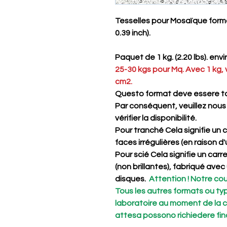
Tesselles pour Mosaïque forma
0.39 inch).
Paquet de 1 kg. (2.20 lbs). env
25-30 kgs pour Mq. Avec 1 kg,
cm2.
Questo format deve essere t
Par conséquent, veuillez nous
vérifier la disponibilité.
Pour
tranché
Cela signifie un 
faces irrégulières (en raison d
Pour
scié
Cela signifie un carr
(non brillantes), fabriqué av
disques.
Attention ! Notre co
Tous les autres formats ou ty
laboratoire au moment de la 
attesa possono richiedere fino