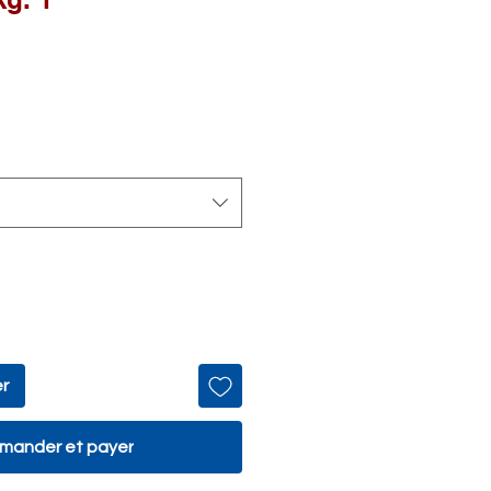
Prix
promotionnel
er
ander et payer