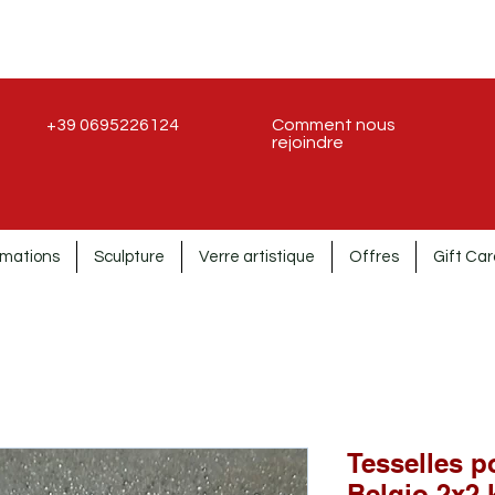
+39 0695226124
Comment nous
rejoindre
rmations
Sculpture
Verre artistique
Offres
Gift Car
Tesselles p
Belgio 2x2 