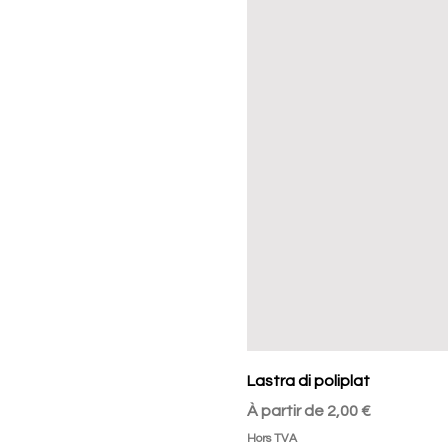
Lastra di poliplat
Prix promotionnel
À partir de
2,00 €
Hors TVA