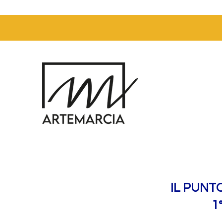
IL PUNT
1