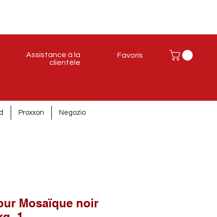
Assistance à la
Favoris
clientèle
d
Proxxon
Negozio
our Mosaïque noir
kg. 1