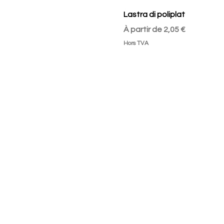
Lastra di poliplat
Prix promotionnel
À partir de
2,05 €
Hors TVA