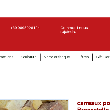
+39 0695226124
Comment nous
rejoindre
rmations
Sculpture
Verre artistique
Offres
Gift Car
carreaux p
Broccatello