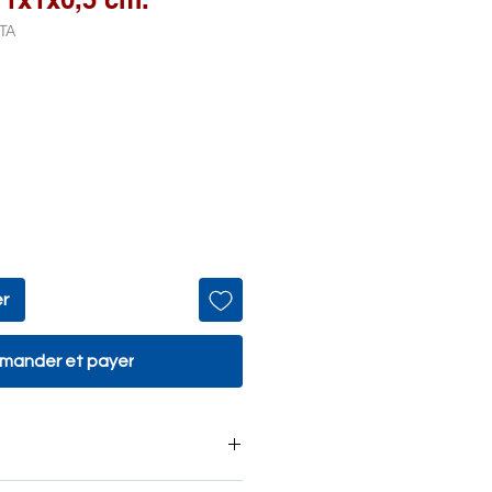
TA
er
ander et payer
es