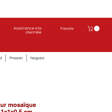
Assistance à la
Favoris
clientèle
d
Proxxon
Negozio
our mosaïque
 1x1x0,5 cm.