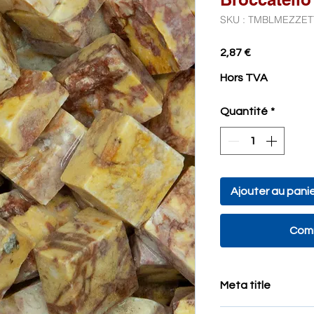
SKU : TMBLMEZZET
Prix
2,87 €
Hors TVA
Quantité
*
Ajouter au pani
Comm
Meta title
Mosaïque in Tessell