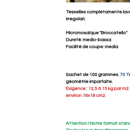
Tesselles completamente lavora
irregolari.
Micromosaïque "Broccatello"
Dureté
: medio-bassa
Facilité de coupe
: media
Sachet de 100 grammes.
70 T
géométrie imparfaite.
Exigence : 12,5 à 15 kg par m2
environ 18x18 cm2.
Attention ! Notre format stand