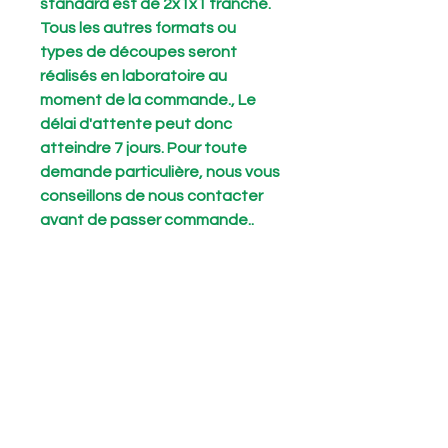
standard est de 2x1x1 tranché.
Tous les autres formats ou
types de découpes seront
réalisés en laboratoire au
moment de la commande., Le
délai d'attente peut donc
atteindre 7 jours. Pour toute
demande particulière, nous vous
conseillons de nous contacter
avant de passer commande..
Meta title
Tessere in pietra naturale
Short Description
Attention ! Notre coupe standard est
de 2x1x1 tranché. Tous les autres
formats ou types de découpes