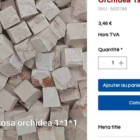
SKU : M00788
Prix
3,46 €
Hors TVA
Quantité
*
Ajouter au pani
Comm
Meta title
Tessere in pietra na