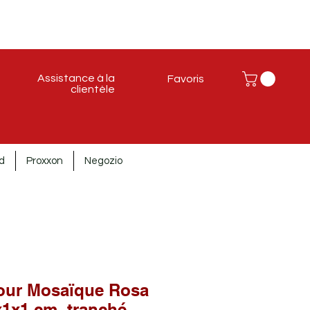
Assistance à la
Favoris
clientèle
d
Proxxon
Negozio
pour Mosaïque Rosa
x1x1 cm. tranché