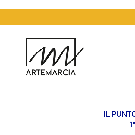
IL PUNT
1