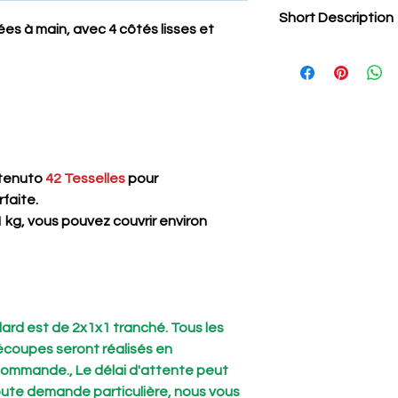
Short Description
ées à main, avec 4 côtés lisses et
Attention ! Notre co
tranché. Tous les au
découpes seront réa
de la commande., Le
atteindre 7 jours. P
nous vous conseillo
passer commande..
tenuto
42 Tesselles
pour
faite.
 kg, vous pouvez couvrir environ
ard est de 2x1x1 tranché. Tous les
écoupes seront réalisés en
commande., Le délai d'attente peut
toute demande particulière, nous vous