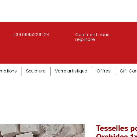
+39 0695226124
Comment nous
rejoindre
rmations
Sculpture
Verre artistique
Offres
Gift Car
Tesselles 
Orchidea 1