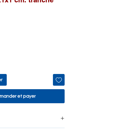
er
ander et payer
turale