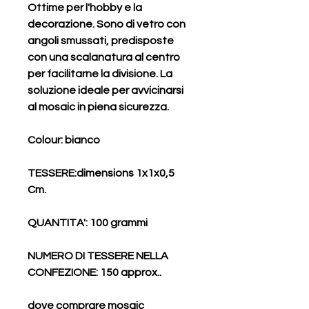
Ottime per l'hobby e la
decorazione. Sono di vetro con
angoli smussati, predisposte
con una scalanatura al centro
per facilitarne la divisione. La
soluzione ideale per avvicinarsi
al mosaic in piena sicurezza.
Colour
: bianco
TESSERE:
dimensions 1x1x0,5
Cm.
QUANTITA'
: 100 grammi
NUMERO DI TESSERE NELLA
CONFEZIONE
: 150 approx..
dove comprare mosaic