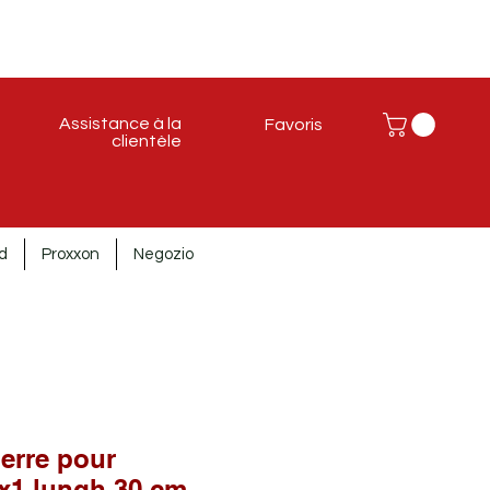
Assistance à la
Favoris
clientèle
d
Proxxon
Negozio
erre pour
x1 lungh.30 cm