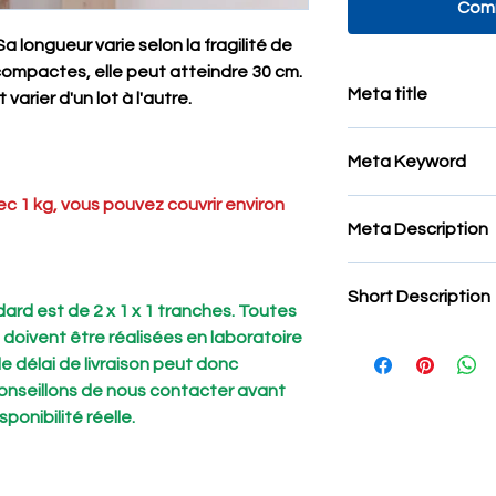
Comm
a longueur varie selon la fragilité de
s compactes, elle peut atteindre 30 cm.
Meta title
varier d'un lot à l'autre.
Baguette pour mosa
Meta Keyword
ec 1 kg, vous pouvez couvrir environ
Baguette pour Mosa
Meta Description
pour Mosaïque, Bag
strisce di pietra po
Baguette pour Mosa
Mosaïque, pietra na
Short Description
pour Mosaïque, Bag
marmo , Baguette di
ard est de 2 x 1 x 1 tranches. Toutes
strisce di pietra po
 doivent être réalisées en laboratoire
Avis:
Sur certaines p
Mosaïque, pietra na
 délai de livraison peut donc
d'extraction,
On appli
marmo , Baguette di
de résine. Le but est
conseillons de nous contacter avant
afin d'éviter que de
sponibilité réelle.
l'ouvrier chargé de 
blessures.
une bless
dans les laboratoire