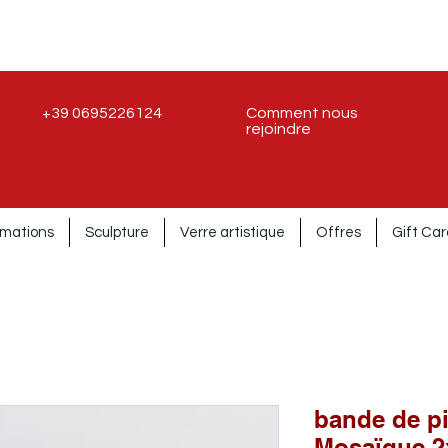
+39 0695226124
Comment nous
rejoindre
rmations
Sculpture
Verre artistique
Offres
Gift Car
bande de pi
Mosaïque 2