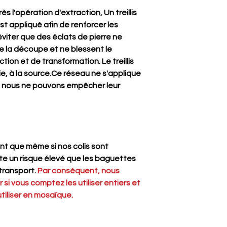
rete è pourtanto appl
s l'opération d'extraction, Un treillis
réseau ne s'applique
st appliqué afin de renforcer les
nous ne pouvons em
Nous vous informon
éviter que des éclats de pierre ne
colis sont correcteme
e la découpe et ne blessent le
élevé que les bague
tion et de transformation. Le treillis
transport. Par con
ie, à la source.Ce réseau ne s'applique
les acheter si vous c
is nous ne pouvons empêcher leur
de les découper pour
t que même si nos colis sont
ste un risque élevé que les baguettes
transport.
Par conséquent, nous
i vous comptez les utiliser entiers et
tiliser en mosaïque.