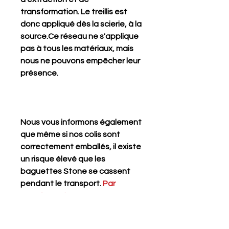
transformation. Le treillis est
donc appliqué dès la scierie, à la
source.Ce réseau ne s'applique
pas à tous les matériaux, mais
nous ne pouvons empêcher leur
présence.
Nous vous informons également
que même si nos colis sont
correctement emballés, il existe
un risque élevé que les
baguettes Stone se cassent
pendant le transport.
Par
conséquent, nous
recommandons de les acheter si
vous comptez les utiliser entiers