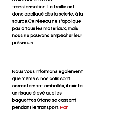
transformation. Le treillis est
donc appliqué dès la scierie, à la
source.Ce réseau ne s'applique
pas à tous les matériaux, mais
nous ne pouvons empêcher leur
présence.
Nous vous informons également
que même si nos colis sont
correctement emballés, il existe
un risque élevé que les
baguettes Stone se cassent
pendant le transport.
Par
conséquent, nous
recommandons de les acheter si
vous comptez les utiliser entiers