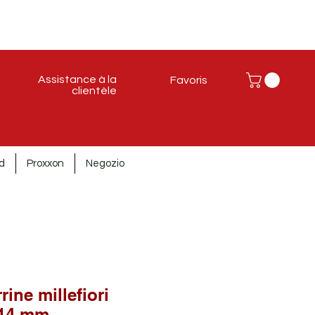
Assistance à la
Favoris
clientèle
d
Proxxon
Negozio
ine millefiori
-14 mm