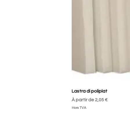
Lastra di poliplat
Prix promotionnel
À partir de
2,05 €
Hors TVA