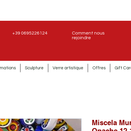
+39 0695226124
Comment nous
rejoindre
rmations
Sculpture
Verre artistique
Offres
Gift Car
Miscela Murr
Opache 12