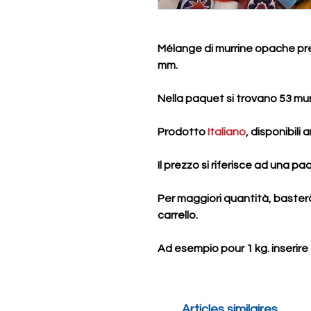
Mélange di murrine opache pr
mm.
Nella paquet si trovano 53
mur
Prodotto
Italiano
, disponibili
Il prezzo si riferisce ad una p
Per maggiori quantità, basterà
carrello.
Ad esempio pour 1 kg. inserire
Articles similaires