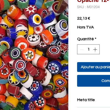
SKU : M01204
Prix
22,13 €
Hors TVA
Quantité
*
Ajouter au pani
Comm
Meta title
Murrine di murano