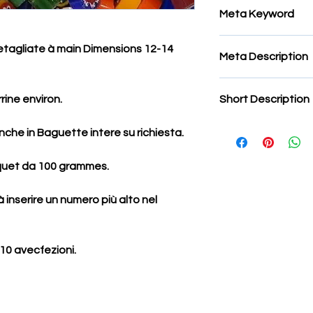
Meta Keyword
Tesselles pour Mosaï
etagliate à main Dimensions 12-14
Meta Description
veneziane opache, Mi
murrine, murano millef
Tesselles pour Mosaï
opaco,pourline di m
rine environ.
Short Description
veneziane opache, Mi
murrine,effetre
murrine, murano millef
Miscela di murrine op
opaco,pourline di m
 anche in Baguette intere su richiesta.
grammi.
murrine,effetre
aquet da
100 grammes
.
 inserire un numero più alto nel
 10 avecfezioni.