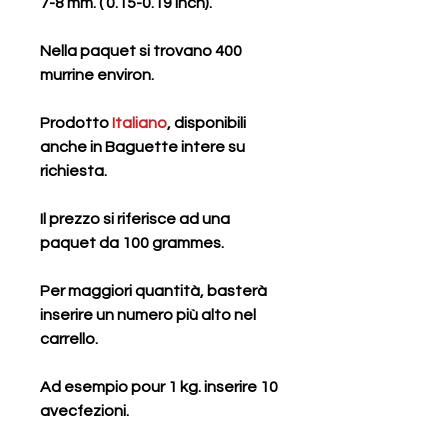
7-8 mm. ( 0.15-0.19 inch).
Nella paquet si trovano
400
murrine environ.
Prodotto
Italiano
, disponibili
anche in Baguette intere su
richiesta.
Il prezzo si riferisce ad una
paquet da
100 grammes
.
Per maggiori quantità, basterà
inserire un numero più alto nel
carrello.
Ad esempio pour 1 kg. inserire 10
avecfezioni.