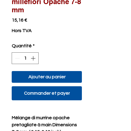
millefiori Opache 7-8
mm
Prix
15,16 €
Hors TVA
Quantité
*
Ajouter au panier
Commander et payer
Mélange di murrine opache
pretagliate à main Dimensions