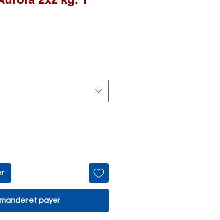
ix
romotionnel
er
ander et payer