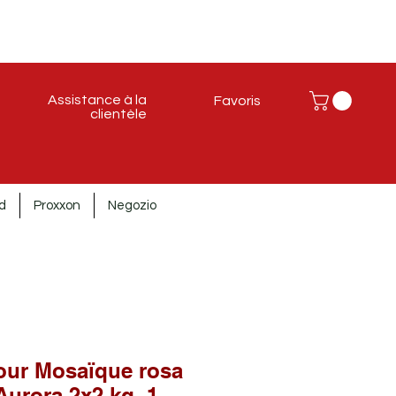
Assistance à la
Favoris
clientèle
d
Proxxon
Negozio
our Mosaïque rosa
Aurora 2x2 kg. 1