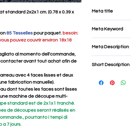
Meta title
t standard 2x2x1 cm. (0.78 x 0.39 x
Tesselles pour Mosaï
Meta Keyword
Aurora
iron
85 Tesselles
pour paquet.
besoin:
 vous pouvez couvrir environ 18x18
Tesselles pour Mosaï
Meta Description
Aurora,Tesselles in p
pour Mosaïque,Mosaï
agliato al momento dell'commande,
Mosaïque rosa Portog
Mosaïque,Mosaïque
 contacter avant tout achat afin de
Short Description
Mosaïque , ,artistico
spilimbergo,mosaici 
rivestimenti e pavim
Vente online,Tessel
carreau avec 4 faces lisses et deux
Tessere in pietra na
Tesselles pour Mosa
'une fabrication manuelle).
dimensioni possono e
Mosaïque,Tesselles p
La superficie delle t
eau dont toutes les faces sont lisses
prezzo,quanto costa
anche se a volte può
ec une machine de découpe multi-
Tesselles pour Mosa
esterno,Tesselles p
upe standard est de 2x1x1 tranché.
Tesselles pour Mosa
pes de découpes seront réalisés en
dettaglio,Tesselles 
commande., pourtanto i tempi di
pour Mosaïque tranc
 a 7 jours.
lucide,Tesselles po