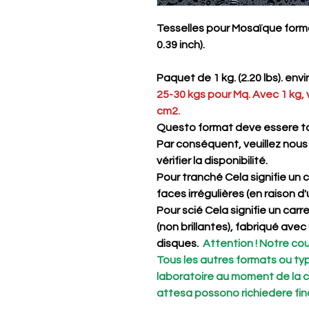
Tesselles pour Mosaïque forma
0.39 inch).
Paquet de 1 kg. (2.20 lbs). env
25-30 kgs pour Mq. Avec 1 kg,
cm2.
Questo format deve essere t
Par conséquent, veuillez nous
vérifier la disponibilité.
Pour
tranché
Cela signifie un 
faces irrégulières (en raison d
Pour
scié
Cela signifie un carr
(non brillantes), fabriqué av
disques.
Attention ! Notre co
Tous les autres formats ou ty
laboratoire au moment de la 
attesa possono richiedere fino