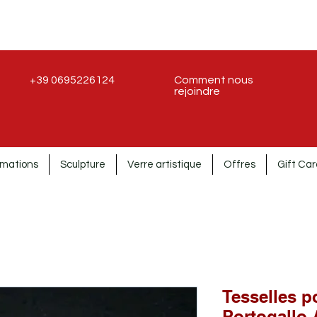
+39 0695226124
Comment nous
rejoindre
rmations
Sculpture
Verre artistique
Offres
Gift Car
Tesselles p
Portogallo 