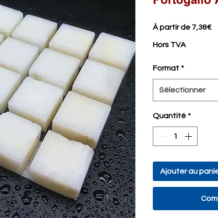
Pr
À partir de
7,38€
p
Hors TVA
Format
*
Sélectionner
Quantité
*
Ajouter au pani
Comm