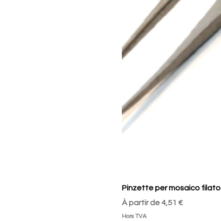
Pinzette per mosaico filato
Prix promotionnel
À partir de
4,51 €
Hors TVA