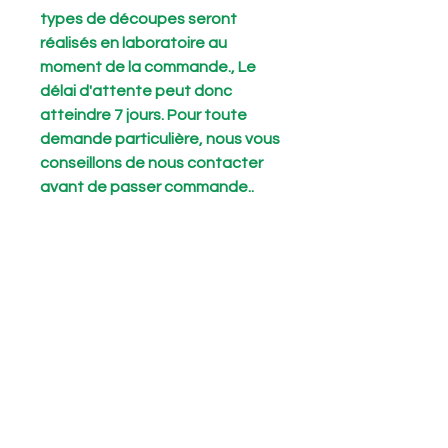
types de découpes seront
réalisés en laboratoire au
moment de la commande., Le
délai d'attente peut donc
atteindre 7 jours. Pour toute
demande particulière, nous vous
conseillons de nous contacter
avant de passer commande..
Meta title
Tesselles da Mosaïque
Short Description
Attention ! Notre coupe standard est
de 2x1x1 tranché. Tous les autres
formats ou types de découpes
seront réalisés en laboratoire au
moment de la commande., Le délai
Articles similaires