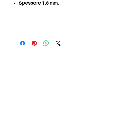
Spessore 1,8 mm.
vendita ricambi per taurus 3
gemini saw
Prodotti correlati