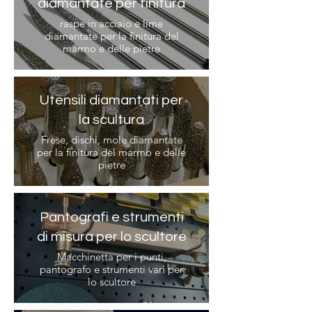
diamantate per finitura
raspe in acciaio e lime
diamantate per la finitura del
marmo e delle pietre
Utensili diamantati per
la scultura
Frese, dischi, mole diamantate
per la finitura del marmo e delle
pietre
Pantografi e strumenti
di misura per lo scultore
Macchinetta per i punti,
pantografo e strumenti vari per
lo scultore