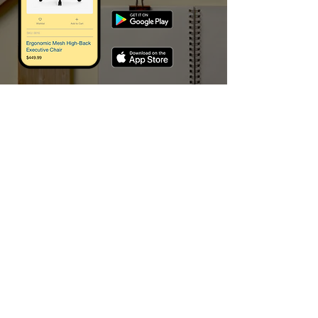
Scarica l'app Artemarcia per
gestire e tracciare facilmente gli
ordini, salvare coupon e riordinare
con un click. Scarica l'app e inizia a
fare acquisti.
I MARCHI CHE TRATTIAMO
Artemarcia sas