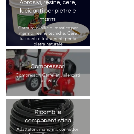
Abrasivi, resine, cere,
lucidanti per pietre e
marmi
Carburo di silicio, mastice per
marmo, resine tecniche. Cere
lucidanti e trattamenti per la
pietra naturale
Compressori
Compressori Carrellati, silenziati
e a vite
Ricambi e
componentistica
Adattatori, mandrini, connettori