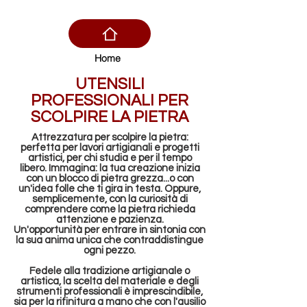
Home
UTENSILI
PROFESSIONALI PER
SCOLPIRE LA PIETRA
Attrezzatura per scolpire la pietra:
perfetta per lavori artigianali e progetti
artistici, per chi studia e per il tempo
libero. Immagina: la tua creazione inizia
con un blocco di pietra grezza...o con
un'idea folle che ti gira in testa. Oppure,
semplicemente, con la curiosità di
comprendere come la pietra richieda
attenzione e pazienza.
Un'opportunità per entrare in sintonia con
la sua anima unica che contraddistingue
ogni pezzo.
Fedele alla tradizione artigianale o
artistica, la scelta del materiale e degli
strumenti professionali è imprescindibile,
sia per la rifinitura a mano che con l'ausilio