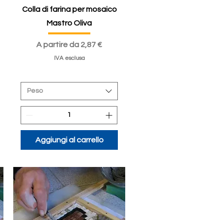
Colla di farina per mosaico
Mastro Oliva
Prezzo scontato
A partire da
2,87 €
IVA esclusa
Peso
Aggiungi al carrello