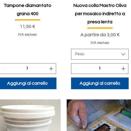
Tampone diamantato
Nuova colla Mastro Oliva
grana 400
per mosaico indiretto a
presa lenta
Prezzo
11,50 €
Prezzo scontato
A partire da
3,00 €
IVA esclusa
IVA esclusa
Peso
Aggiungi al carrello
Aggiungi al carrello