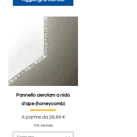
Pannello aerolam a nido
d'ape (honeycomb)
Prezzo scontato
A partire da
28,69 €
IVA esclusa