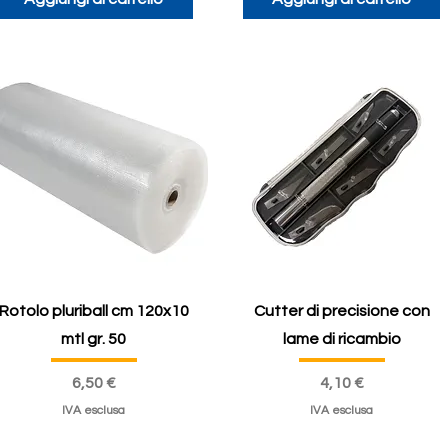
Rotolo pluriball cm 120x10
Cutter di precisione con
mtl gr. 50
lame di ricambio
Prezzo
Prezzo
6,50 €
4,10 €
IVA esclusa
IVA esclusa