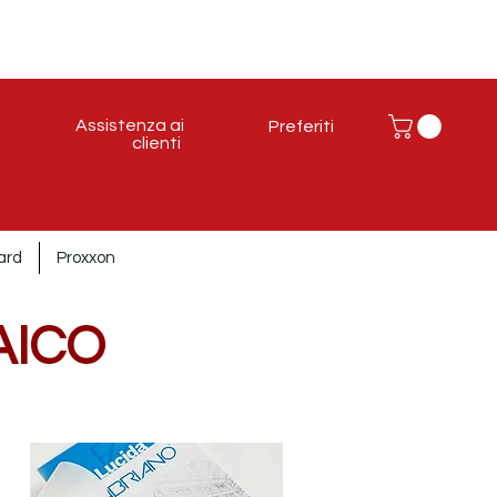
Assistenza ai
Preferiti
clienti
ard
Proxxon
AICO