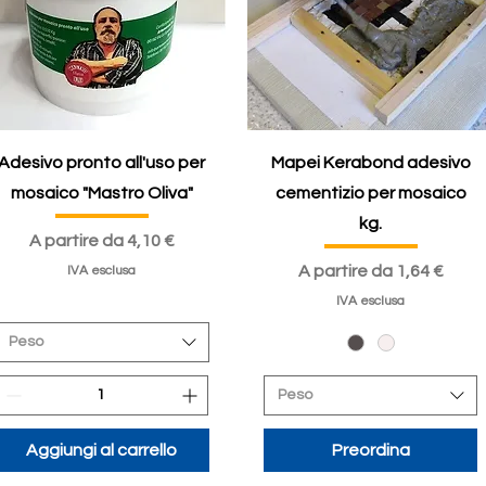
Adesivo pronto all'uso per
Mapei Kerabond adesivo
mosaico "Mastro Oliva"
cementizio per mosaico
kg.
Prezzo scontato
A partire da
4,10 €
Prezzo scontato
A partire da
1,64 €
IVA esclusa
IVA esclusa
Peso
Peso
Aggiungi al carrello
Preordina