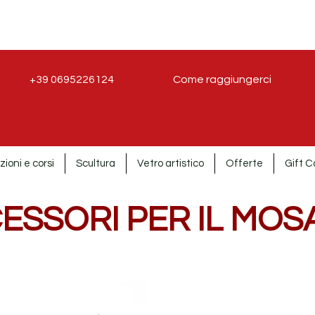
+39 0695226124
Come raggiungerci
zioni e corsi
Scultura
Vetro artistico
Offerte
Gift C
ESSORI PER IL MOS