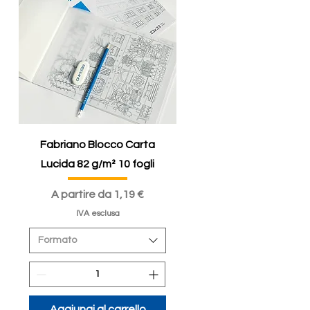
Fabriano Blocco Carta
Lucida 82 g/m² 10 fogli
Prezzo scontato
A partire da
1,19 €
IVA esclusa
Formato
Aggiungi al carrello