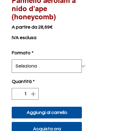
Pannello aerolam a
nido d'ape
(honeycomb)
Prezzo
A partire da
28,69€
scontato
IVA esclusa
Formato
*
Quantità
*
Aggiungi al carrello
Acquista ora