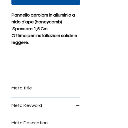
Pannello aerolam in alluminio a
nido d'ape (honeycomb)
Spessore 1,5 Cm.
Ottimo per installazioni solide e
leggere.
Supporto per mosaico in
alluminio e resina alveolare,
panello alveolare in alluminio per
restauro
Meta title
pannello in alluminio per mosaico
Meta Keyword
pannello aerolam, pannello in
Meta Description
alluminio per mosaico, pannello per