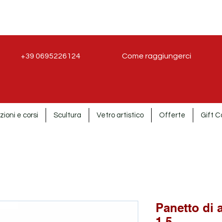
+39 0695226124
Come raggiungerci
zioni e corsi
Scultura
Vetro artistico
Offerte
Gift C
Panetto di a
1,5