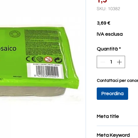
SKU: 10382
Prezzo
3,69 €
IVA esclusa
Quantità
*
Contattaci per conos
Preordina
Meta title
Tavoletta in legno d
Meta Keyword