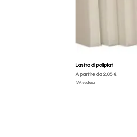
Lastra di poliplat
Prezzo scontato
A partire da
2,05 €
IVA esclusa