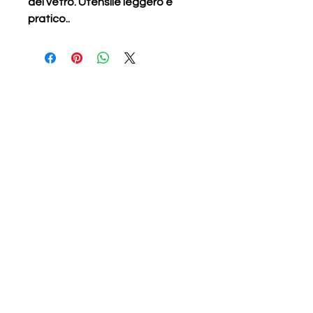
del vetro. Utensile leggero e
pratico..
Prodotti correlati