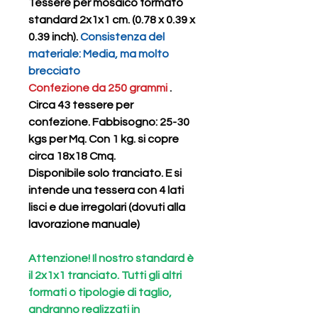
Tessere per mosaico formato
standard 2x1x1 cm. (0.78 x 0.39 x
0.39 inch).
Consistenza del
materiale: Media, ma molto
brecciato
Confezione da 250 grammi
.
Circa
43 tessere
per
confezione.
Fabbisogno: 25-30
kgs per Mq. Con 1 kg. si copre
circa 18x18 Cmq.
Disponibile solo
tranciato. E
si
intende una tessera con 4 lati
lisci e due irregolari (dovuti alla
lavorazione manuale)
Attenzione! Il nostro standard è
il 2x1x1 tranciato. Tutti gli altri
formati o tipologie di taglio,
andranno realizzati in