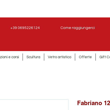
+39 0695226124
Come raggiungerci
zioni e corsi
Scultura
Vetro artistico
Offerte
Gift C
Fabriano 12