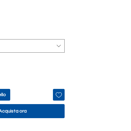
Prezzo
scontato
llo
Acquista ora