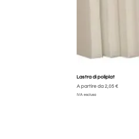
Lastra di poliplat
Prezzo scontato
A partire da
2,05 €
IVA esclusa