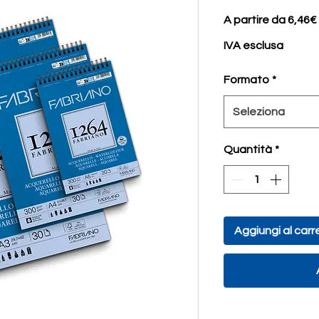
A partire da
6,46€
IVA esclusa
Formato
*
Seleziona
Quantità
*
Aggiungi al carre