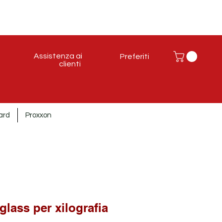
Assistenza ai
Preferiti
clienti
ard
Proxxon
glass per xilografia