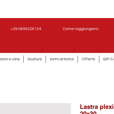
+39 0695226124
Come raggiungerci
zioni e corsi
Scultura
Vetro artistico
Offerte
Gift C
Lastra plexi
20x30