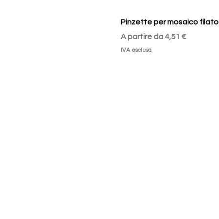
Pinzette per mosaico filato
Prezzo scontato
A partire da
4,51 €
IVA esclusa