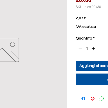
SKU: plexi20x30
Prezzo
2,87 €
IVA esclusa
Quantità
*
Aggiungi al carre