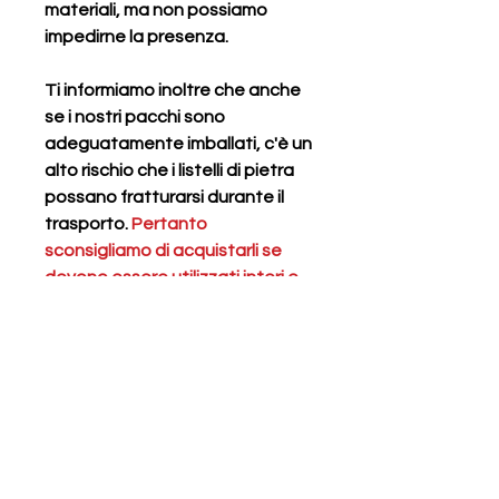
materiali, ma non possiamo
impedirne la presenza.
Ti informiamo inoltre che anche
se i nostri pacchi sono
adeguatamente imballati, c'è un
alto rischio che i listelli di pietra
possano fratturarsi durante il
trasporto.
Pertanto
sconsigliamo di acquistarli se
devono essere utilizzati interi e
non per ridurli e utilizzarl come
mosaico.
Meta title
Listelli in pietra per mosaico
Meta Keyword