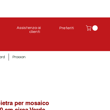
Assistenza ai
Preferiti
clienti
ard
Proxxon
pietra per mosaico
0 cm circa Verde