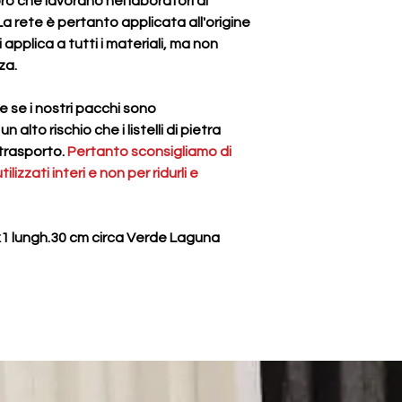
ro che lavorano nei laboratori di
listelli di pietra pos
a rete è pertanto applicata all'origine
Pertanto sconsigliam
 applica a tutti i materiali, ma non
utilizzati interi e non
za.
mosaico.
e se i nostri pacchi sono
alto rischio che i listelli di pietra
 trasporto.
Pertanto sconsigliamo di
izzati interi e non per ridurli e
 2x1 lungh.30 cm circa Verde Laguna