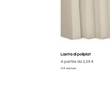
Lastra di poliplat
Prezzo scontato
A partire da
2,05 €
IVA esclusa