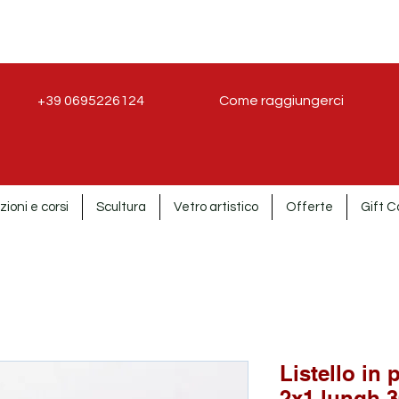
+39 0695226124
Come raggiungerci
zioni e corsi
Scultura
Vetro artistico
Offerte
Gift C
Listello in 
2x1 lungh.3