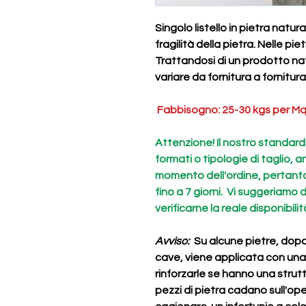
Singolo listello in pietra natu
fragilità della pietra. Nelle pi
Trattandosi di un prodotto nat
variare da fornitura a fornitura
Fabbisogno: 25-30 kgs per Mq.
Attenzione! Il nostro standard è 
formati o tipologie di taglio, a
momento dell'ordine, pertanto
fino a 7 giorni. Vi suggeriamo 
verificarne la reale disponibilit
Avviso:
Su alcune pietre, dopo 
cave, viene applicata con una re
rinforzarle se hanno una strut
pezzi di pietra cadano sull'ope