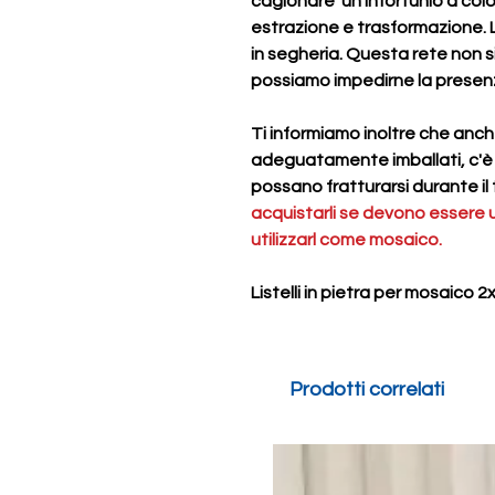
cagionare un infortunio a colo
estrazione e trasformazione. L
in segheria. Questa rete non si
possiamo impedirne la presen
Ti informiamo inoltre che anch
adeguatamente imballati, c'è un 
possano fratturarsi durante il
acquistarli se devono essere util
utilizzarl come mosaico.
Listelli in pietra per mosaico
Prodotti correlati