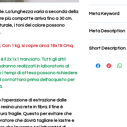
mosaico in strisce
rale. La lunghezza varia a seconda della
Meta Keyword
etre più compatte arriva fino a 30 cm.
urale, i toni del colore possono
listelli per mosaico, li
Meta Description
in marmo per mosaico
.
mosaico,strisce di 
listelli per mosaico, li
naturale per mosaic
 Con 1 kg. si copre circa 18x18 Cmq.
Short Description
in marmo per mosaico
bacchette di pietra
mosaico,strisce di 
il 2x1x1 tranciato. Tutti gli altri
Avviso:
Su alcune pie
naturale per mosaic
estrazione dalle cav
ndranno realizzati in laboratorio al
bacchette di pietra
unarete in fibra. Il f
 i tempi di attesa possono richiedere
struttura fragile. Qu
di contattarci prima dell'acquisto per
cadano sull'operator
à.
cagionare
un infortu
laboratori di estraz
l'operazione di estrazione dalle
pertanto applicata al
sina una rete in fibra. Il fine è
non si applica a tutt
impedirne la presen
tura fragile. Questo per evitare che
Ti informiamo inoltre
ratore che dovrà tagliare le lastre e
adeguatamente imball