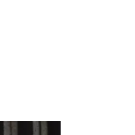
sano fratturarsi durante il trasporto.
o di acquistarli se devono essere
 per ridurli e utilizzarl come