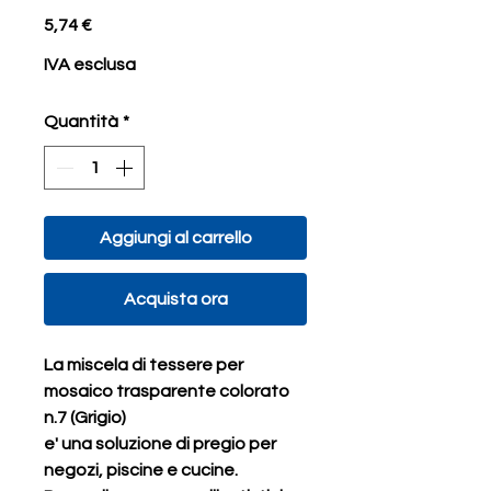
Prezzo
5,74 €
IVA esclusa
Quantità
*
Aggiungi al carrello
Acquista ora
La miscela di tessere per
mosaico trasparente colorato
n.7 (Grigio)
e' una soluzione di pregio per
negozi, piscine e cucine.