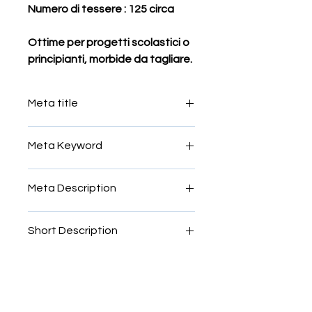
Numero di tessere : 125 circa
Ottime per progetti scolastici o 
principianti, morbide da tagliare.
Meta title
mosaico per scuole
Meta Keyword
tessere,mosaico, atossiche,
Meta Description
bambini, scuola, morbide,
sicure,mosaico per ragazzi
tessere,mosaico, atossiche,
Short Description
bambini, scuola, morbide,
sicure,mosaico per ragazzi
.