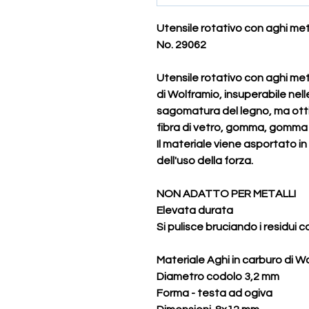
Utensile rotativo con aghi met
No. 29062
Utensile rotativo con aghi met
di Wolframio, insuperabile nell
sagomatura del legno, ma otti
fibra di vetro, gomma, gomma 
Il materiale viene asportato 
dell'uso della forza.
NON ADATTO PER METALLI
Elevata durata
Si pulisce bruciando i residui 
Materiale Aghi in carburo di W
Diametro codolo 3,2 mm
Forma - testa ad ogiva