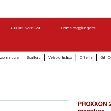
+39 0695226124
Come raggiungerci
zioni e corsi
Scultura
Vetro artistico
Offerte
Gift C
PROXXON 29
raspatura