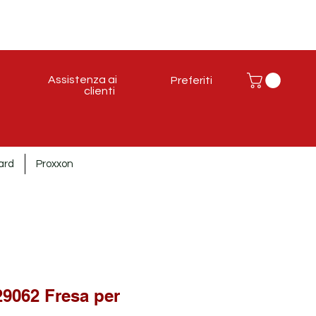
Assistenza ai
Preferiti
clienti
ard
Proxxon
062 Fresa per