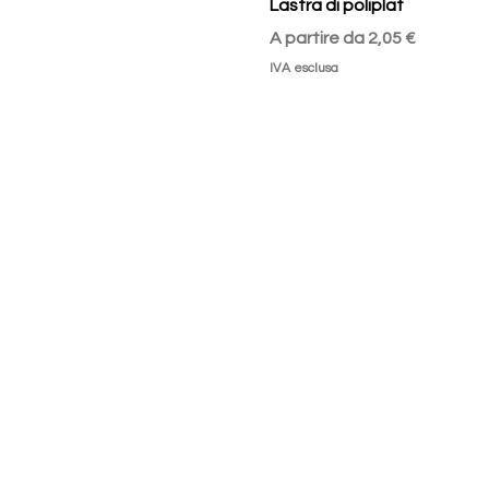
Lastra di poliplat
Prezzo scontato
A partire da
2,05 €
IVA esclusa