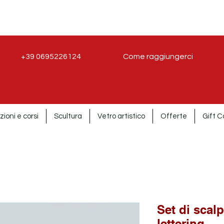
+39 0695226124
Come raggiungerci
zioni e corsi
Scultura
Vetro artistico
Offerte
Gift C
Set di scalp
lettering