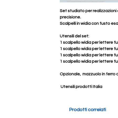
Set studiato per realizzazioni di
precisione.
Scalpelli in widia con fusto e
Utensili del set:
1 scalpello widia per lettere 
1 scalpello widia per lettere 
1 scalpello widia per lettere 
1 scalpello widia per lettere 
Opzionale, mazzuolo in ferro 
Utensili prodotti Italia
Prodotti correlati