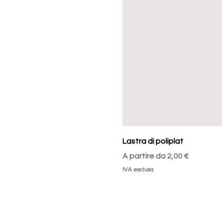
Lastra di poliplat
Prezzo scontato
A partire da
2,00 €
IVA esclusa