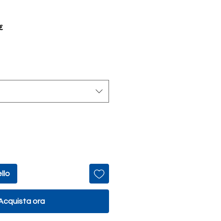
Prezzo
€
scontato
llo
Acquista ora