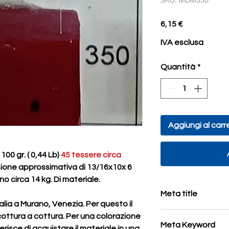
SKU: MDM350
Prezzo
6,15 €
IVA esclusa
Quantità
*
Aggiungi al carre
00 gr. ( 0,44 Lb)
45 tessere circa
ione approssimativa di 13/16x10x 6
o circa 14 kg. Di materiale.
Meta title
alia a Murano, Venezia. Per questo il
tessere di mosaico 
cottura a cottura. Per una colorazione
Meta Keyword
risce di acquistare il materiale in una