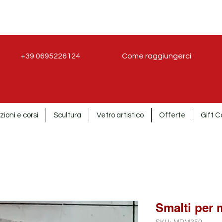
+39 0695226124
Come raggiungerci
zioni e corsi
Scultura
Vetro artistico
Offerte
Gift C
Smalti per 