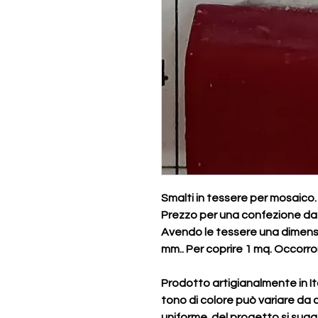
Smalti in tessere per mosaico.
Prezzo per una confezione da 1
Avendo le tessere una dimens
mm.. Per coprire 1 mq. Occorron
Prodotto artigianalmente in It
tono di colore può variare da 
uniforme del progetto si sugge