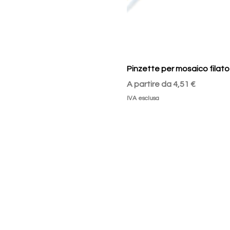
Pinzette per mosaico filato
Prezzo scontato
A partire da
4,51 €
IVA esclusa