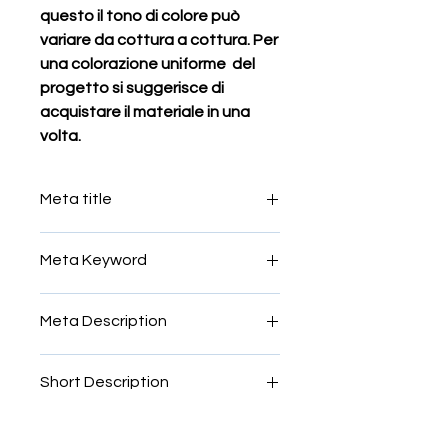
questo il tono di colore può
variare da cottura a cottura. Per
una colorazione uniforme del
progetto si suggerisce di
acquistare il materiale in una
volta.
Meta title
tessere per mosaico rosso cadmio
Meta Keyword
Tessere smalti imperiali, smalti fini,
Meta Description
Tessere smalti per mosaico miscela,
Tessere smalti per mosaico
Tessere smalti imperiali, smalti fini,
murano,Tessere smalti donà,tessere
Short Description
Tessere smalti per mosaico miscela,
in vetro di murano,venezia
Tessere smalti per mosaico
Smalti per mosaico 363,7
murano,Tessere smalti donà,tessere