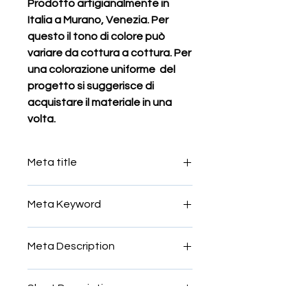
Prodotto artigianalmente in
Italia a Murano, Venezia. Per
questo il tono di colore può
variare da cottura a cottura. Per
una colorazione uniforme del
progetto si suggerisce di
acquistare il materiale in una
volta.
Meta title
tessere per mosaico giallo di napoli
Meta Keyword
rossastro scuro
Tessere smalti imperiali, smalti fini,
Meta Description
Tessere smalti per mosaico miscela,
Tessere smalti per mosaico
Tessere smalti imperiali, smalti fini,
murano,Tessere smalti donà,tessere
Short Description
Tessere smalti per mosaico miscela,
in vetro di murano,venezia
Tessere smalti per mosaico