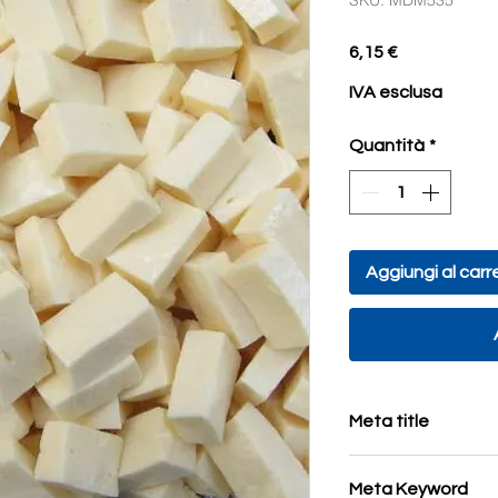
SKU: MDM535
Prezzo
6,15 €
IVA esclusa
Quantità
*
Aggiungi al carre
Meta title
tasselli colorati per
Meta Keyword