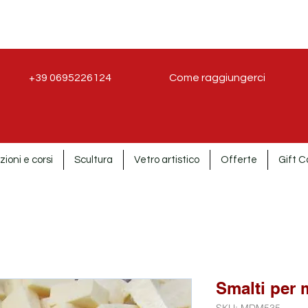
+39 0695226124
Come raggiungerci
zioni e corsi
Scultura
Vetro artistico
Offerte
Gift C
Smalti per 