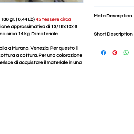
Tessere smalti imperia
Meta Description
mosaico miscela, Te
00 gr. ( 0,44 Lb)
45 tessere circa
murano,Tessere smalt
ione approssimativa di 13/16x10x 6
Tessere smalti imperia
murano,venezia
o circa 14 kg. Di materiale.
Short Description
mosaico miscela, Te
murano,Tessere smalt
Smalti per mosaico "
murano,venezia
alia a Murano, Venezia. Per questo il
cottura a cottura. Per una colorazione
risce di acquistare il materiale in una