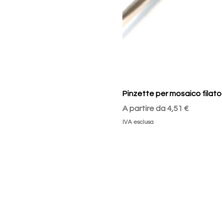
Pinzette per mosaico filato
Prezzo scontato
A partire da
4,51 €
IVA esclusa