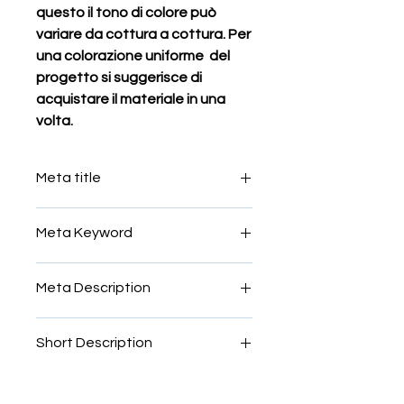
questo il tono di colore può
variare da cottura a cottura. Per
una colorazione uniforme del
progetto si suggerisce di
acquistare il materiale in una
volta.
Meta title
Мозаїка своїми руками
Meta Keyword
Tessere smalti imperiali, smalti fini,
Meta Description
Tessere smalti per mosaico miscela,
Tessere smalti per mosaico
Tessere smalti imperiali, smalti fini,
murano,Tessere smalti donà,tessere
Short Description
Tessere smalti per mosaico miscela,
in vetro di murano,venezia
Tessere smalti per mosaico
Smalti per mosaico 600
murano,Tessere smalti donà,tessere
in vetro di murano,venezia