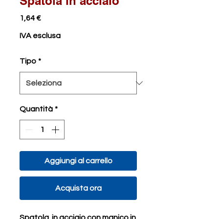
Spatola in acciaio
Prezzo
1,64 €
IVA esclusa
Tipo
*
Quantità
*
Aggiungi al carrello
Acquista ora
Spatola in acciaio con manico in