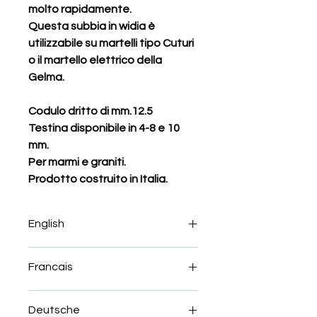
molto rapidamente.
Questa subbia in widia è
utilizzabile su martelli tipo Cuturi
o il martello elettrico della
Gelma.
Codulo dritto di mm.12.5
Testina disponibile in 4-8 e 10
mm.
Per marmi e graniti.
Prodotto costruito in Italia.
English
The carbide bit or point is used as
Francais
the first tool. It roughs and removes
large portions of stone from the block
Le foret ou la pointe en carbure est
very quickly.
Deutsche
utilisé comme premier outil. Il
This carbidetipped tool can be used