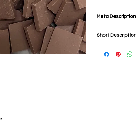
Tessere in gres porc
tessere in gres per 
Meta Description
tessere mosaico in 
Short Description
Tessere in gres 2x2
e