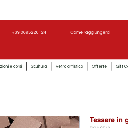
+39 0695226124
Come raggiungerci
zioni e corsi
Scultura
Vetro artistico
Offerte
Gift C
Tessere in 