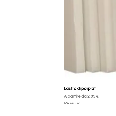
Lastra di poliplat
Prezzo scontato
A partire da
2,05 €
IVA esclusa