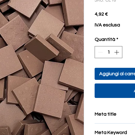
SKU: CE18
Prezzo
4,92 €
IVA esclusa
Quantità
*
Aggiungi al carre
Meta title
tessere mosaico gre
Meta Keyword
restauro palazzi e 