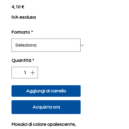
Prezzo
4,10 €
IVA esclusa
Formato
*
Quantità
*
Aggiungi al carrello
Acquista ora
Mosaici di colore opalescente,