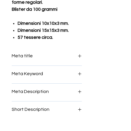
forme regolari.
Blister da 100 grammi
Dimensioni 10x10x3 mm.
Dimensioni 15x15x3 mm.
57 tessere circa.
Meta title
vetro colorato per mosaico
Meta Keyword
vetro,colorato, mosaico, tessere,
Meta Description
tiffany
tessere in vetro colorato per
Short Description
mosaico
tessere tagliate a mano realizzate
con lastre di vetro spectrum e