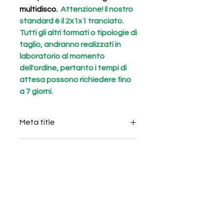
multidisco.
Attenzione! Il nostro
standard è il 2x1x1 tranciato.
Tutti gli altri formati o tipologie di
taglio, andranno realizzati in
laboratorio al momento
dell'ordine, pertanto i tempi di
attesa possono richiedere fino
a 7 giorni.
Meta title
Tessere per mosaico grigio Alpino
Meta Keyword
2x2
grigio Alpino 2x2 ,tessere in
Meta Description
pietra,tessere in Marmo,cubetti per
mosaico,mosaico per
grigio Alpino 2x2
restauro,pavimento di
Short Description
mosaico,mosaico ravenna,mosaico