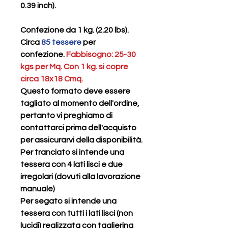
0.39 inch).
Confezione da 1 kg. (2.20 lbs).
Circa
85 tessere
per
confezione.
Fabbisogno: 25-30
kgs per Mq. Con 1 kg. si copre
circa 18x18 Cmq.
Questo formato deve essere
tagliato al momento dell'ordine,
pertanto vi preghiamo di
contattarci prima dell'acquisto
per assicurarvi della disponibilità.
Per
tranciato
si intende una
tessera con 4 lati lisci e due
irregolari (dovuti alla lavorazione
manuale)
Per
segato
si intende una
tessera con tutti i lati lisci (non
lucidi) realizzata con taglierina