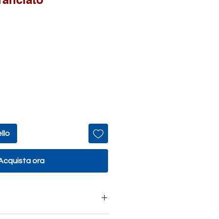
llo
Acquista ora
ti