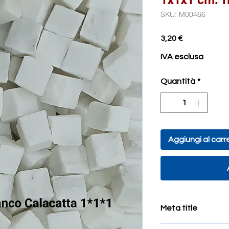
SKU: M00466
Prezzo
3,20 €
IVA esclusa
Quantità
*
Aggiungi al carre
Meta title
Tessere per mosaicis