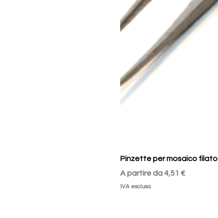
Pinzette per mosaico filato
Prezzo scontato
A partire da
4,51 €
IVA esclusa