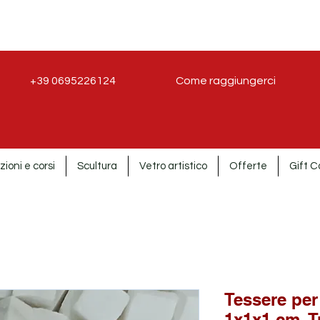
+39 0695226124
Come raggiungerci
zioni e corsi
Scultura
Vetro artistico
Offerte
Gift C
Tessere per
1x1x1 cm. T