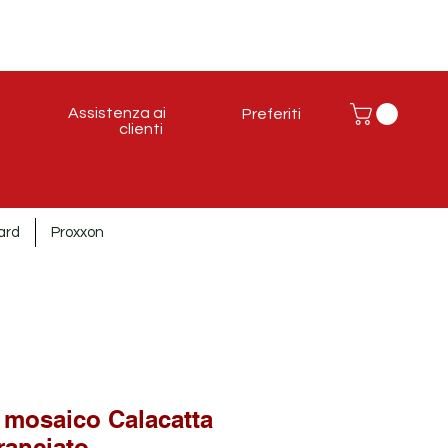
Assistenza ai
Preferiti
clienti
ard
Proxxon
 mosaico Calacatta
ranciato