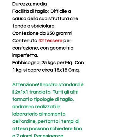
Durezza
: media
Facilità di taglio
: Difficile a
causa della sua struttura che
tende a sbriciolare.
Confezione da 250 grammi
Contenuto
42 tessere
per
confezione, con geometria
imperfetta.
Fabbisogno: 25 kgs per Mq. Con
1 kg. si copre circa 18x18 Cmq.
Attenzione! Il nostro standard è
il 2x1x1 tranciato. Tutti gli altri
formati o tipologie di taglio,
andranno realizzati in
laboratorio al momento
dell'ordine, pertanto i tempi di
attesa possono richiedere fino
a 7 giorni. Per esigenze