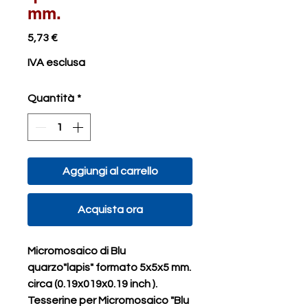
mm.
Prezzo
5,73 €
IVA esclusa
Quantità
*
Aggiungi al carrello
Acquista ora
Micromosaico di Blu
quarzo"lapis" formato 5x5x5 mm.
circa (0.19x019x0.19 inch ).
Tesserine per Micromosaico "Blu