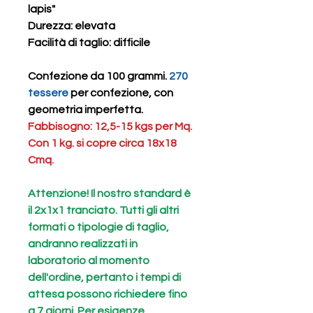
lapis"
Durezza
: elevata
Facilità di taglio
: difficile
Confezione da 100 grammi.
270
tessere
per confezione, con
geometria imperfetta.
Fabbisogno: 12,5-15 kgs per Mq.
Con 1 kg. si copre circa 18x18
Cmq.
Attenzione! Il nostro standard è
il 2x1x1 tranciato. Tutti gli altri
formati o tipologie di taglio,
andranno realizzati in
laboratorio al momento
dell'ordine, pertanto i tempi di
attesa possono richiedere fino
a 7 giorni. Per esigenze