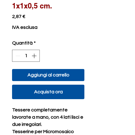
1x1x0,5 cm.
Prezzo
2,87 €
IVA esclusa
Quantità
*
Aggiungi al carrello
Acquista ora
Tessere completamente
lavorate a mano, con 4 lati lisci e
due irregolari.
Tesserine per Micromosaico