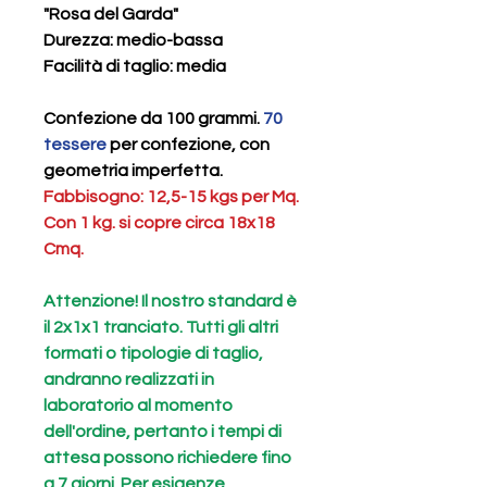
"Rosa del Garda"
Durezza
: medio-bassa
Facilità di taglio
: media
Confezione da 100 grammi.
70
tessere
per confezione, con
geometria imperfetta.
Fabbisogno: 12,5-15 kgs per Mq.
Con 1 kg. si copre circa 18x18
Cmq.
Attenzione! Il nostro standard è
il 2x1x1 tranciato. Tutti gli altri
formati o tipologie di taglio,
andranno realizzati in
laboratorio al momento
dell'ordine, pertanto i tempi di
attesa possono richiedere fino
a 7 giorni. Per esigenze