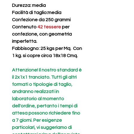
Durezza
: media
Facilità di taglio
:media
Confezione da 250 grammi
Contenuto
42 tessere
per
confezione, con geometria
imperfetta.
Fabbisogno: 25 kgs per Mq. Con
1 kg. si copre circa 18x18 Cmq.
Attenzione! Il nostro standard è
il 2x1x1 tranciato. Tutti gli altri
formati o tipologie di taglio,
andranno realizzati in
laboratorio al momento
dell'ordine, pertanto i tempi di
attesa possono richiedere fino
a 7 giorni. Per esigenze
particolari, vi suggeriamo di